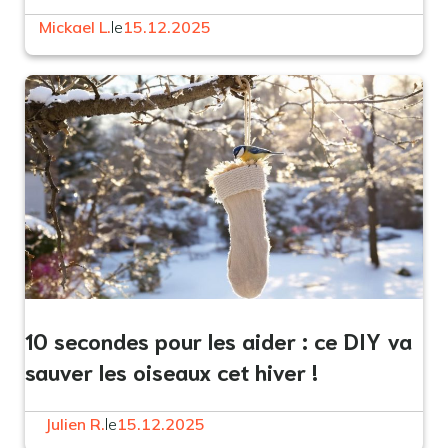
Mickael L.
le
15.12.2025
10 secondes pour les aider : ce DIY va
sauver les oiseaux cet hiver !
Julien R.
le
15.12.2025